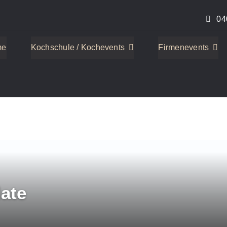
04
me
Kochschule / Kochevents
Firmenevents
late