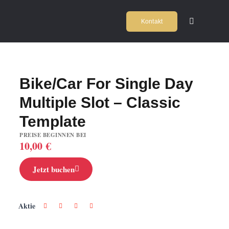
Zum
Kontakt
Inhalt
Toggle
Navigation
springen
Home
2
Bike/Car For Single Day
Kochschul
Multiple Slot – Classic
Firmeneve
Template
PREISE BEGINNEN BEI
10,00
€
Locations
Jetzt buchen
Agentur
Aktie
Team