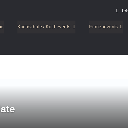
04
me
Kochschule / Kochevents
Firmenevents
late