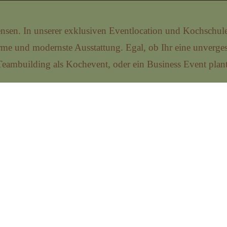
ensen.
In unserer exklusiven Eventlocation und Kochschu
me und modernste Ausstattung. Egal, ob Ihr eine unverges
Teambuilding als Kochevent, oder ein Business Event plant