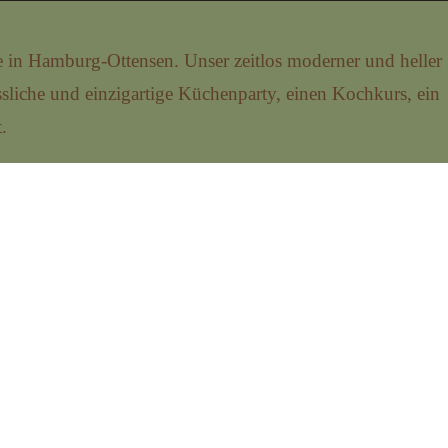
le in Hamburg-Ottensen.
Unser zeitlos moderner und heller
sliche und einzigartige Küchenparty, einen Kochkurs, ein
.