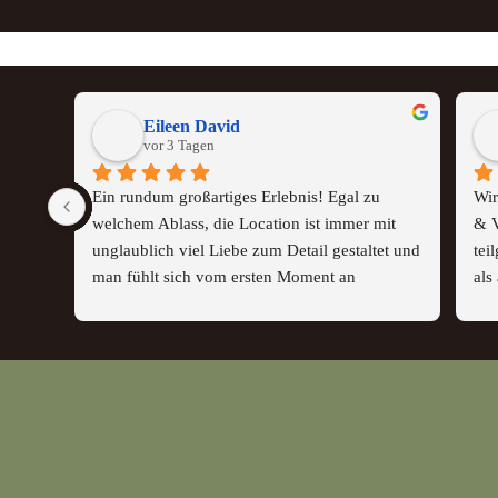
Eileen David
vor 3 Tagen
Ein rundum großartiges Erlebnis! Egal zu 
Wir
welchem Ablass, die Location ist immer mit 
& V
unglaublich viel Liebe zum Detail gestaltet und 
tei
man fühlt sich vom ersten Moment an 
als
willkommen. Die herzliche Gastfreundschaft 
das
sorgt dafür, dass man sich rundum wohlfühlt. 
erk
Und was Guido in der Küche zaubert, ist 
Ger
einfach beeindruckend: kreativ, hochwertig 
Gäs
und vor allem unglaublich lecker. Eine 
bre
absolute Empfehlung – wir kommen sehr gerne 
Erl
wieder!