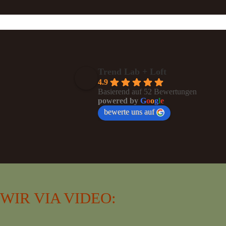
Trend Lab + Loft
4.9
Basierend auf 52 Bewertungen
powered by
G
o
o
g
l
e
bewerte uns auf
WIR VIA VIDEO: