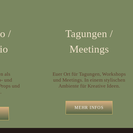
io
/
Tagungen
/
io
Meetings
n als
Euer Ort für Tagungen, Workshops
o- und
und Meetings. In einem stylischen
 Props und
Ambiente für Kreative Ideen.
.
MEHR INFOS