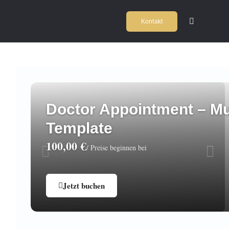
Zum
Kontakt
Inhalt
Toggle
Navigation
springen
Home
Kochschul
Doctor Appointment – Mu
Firmeneve
Template
100,00
€
/ Preise beginnen bei
Locations
Agentur
Jetzt buchen
Team