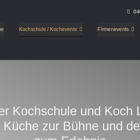
04
me
Kochschule / Kochevents
Firmenevents
rer Kochschule und Koch L
e Küche zur Bühne und d