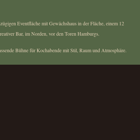
zügigen Eventfläche mit Gewächshaus in der Fläche, einem 12
reativer Bar, im Norden, vor den Toren Hamburgs.
passende Bühne für Kochabende mit Stil, Raum und Atmosphäre.