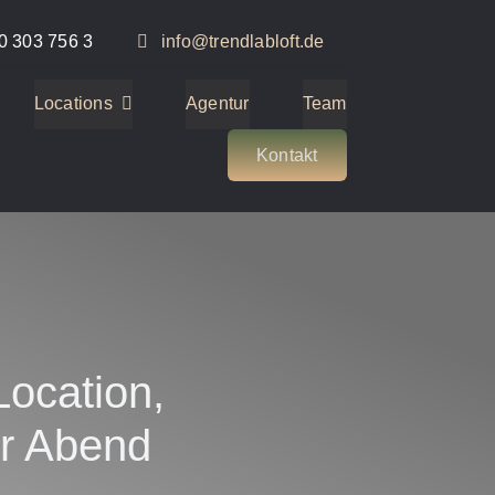
0 303 756 3
info@trendlabloft.de
Locations
Agentur
Team
Kontakt
ocation,
er Abend