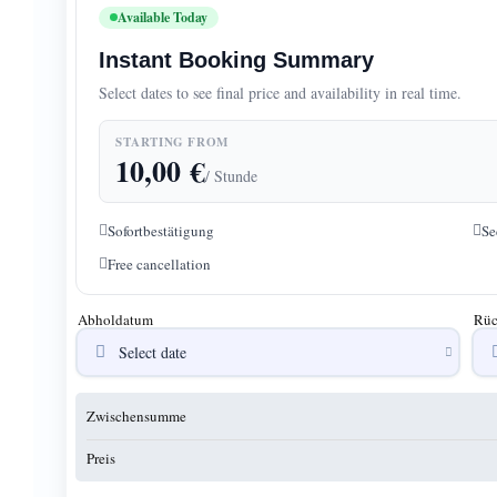
Available Today
Instant Booking Summary
Select dates to see final price and availability in real time.
STARTING FROM
10,00
€
/ Stunde
Sofortbestätigung
Se
Free cancellation
Abholdatum
Rüc
Zwischensumme
Preis