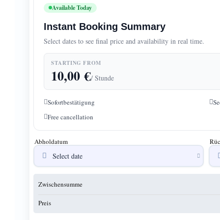
Available Today
Instant Booking Summary
Select dates to see final price and availability in real time.
STARTING FROM
10,00
€
/ Stunde
Sofortbestätigung
Se
Free cancellation
Abholdatum
Rüc
Zwischensumme
Preis