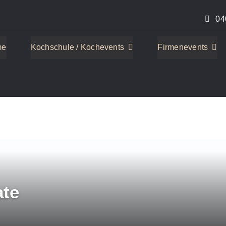
04
me
Kochschule / Kochevents
Firmenevents
ate