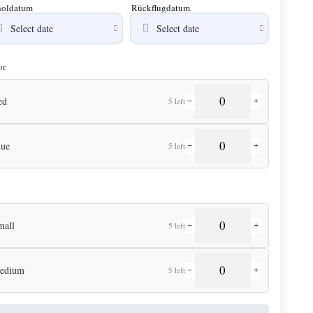
oldatum
Rückflugdatum
or
ed
5 left
−
+
lue
5 left
−
+
mall
5 left
−
+
edium
5 left
−
+