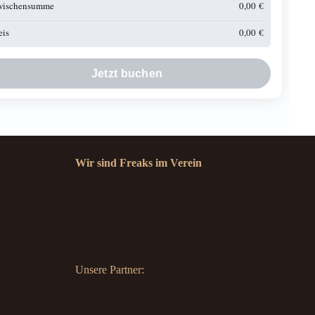
wischensumme
0,00
€
eis
0,00
€
Jetzt buchen
Wir sind Freaks im Verein
Unsere Partner: