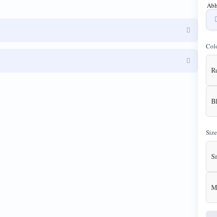
Abh
Col
R
B
Size
S
M