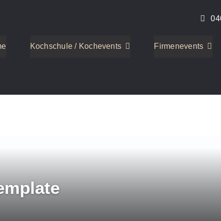
04
me
Kochschule / Kochevents
Firmenevents
emplate