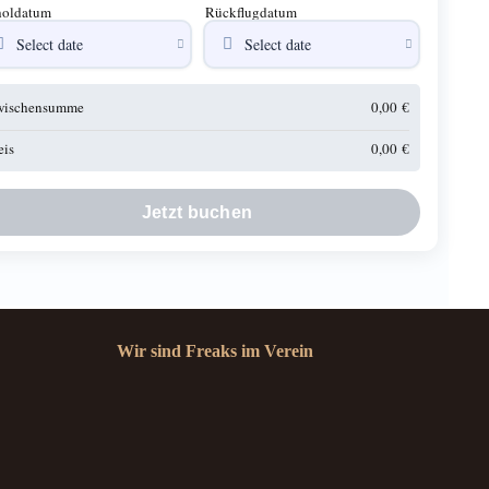
oldatum
Rückflugdatum
wischensumme
0,00
€
eis
0,00
€
Jetzt buchen
Wir sind Freaks im Verein