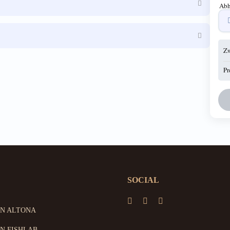
Abh
Z
Pr
SOCIAL
ON ALTONA
N FISHLAB