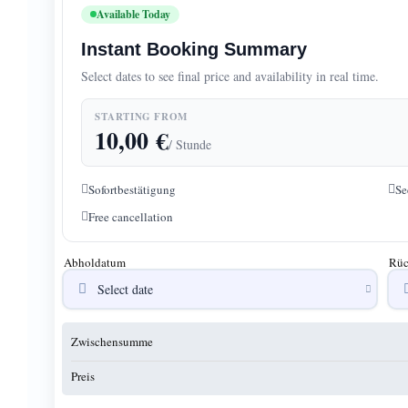
Available Today
Instant Booking Summary
Select dates to see final price and availability in real time.
STARTING FROM
10,00
€
/ Stunde
Sofortbestätigung
Se
Free cancellation
Abholdatum
Rüc
Zwischensumme
Preis