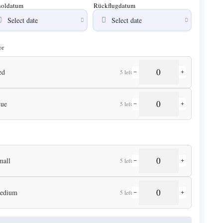
oldatum
Rückflugdatum
or
ed
5 left
−
+
lue
5 left
−
+
mall
5 left
−
+
edium
5 left
−
+