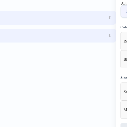
Abh
Col
R
B
Size
S
M