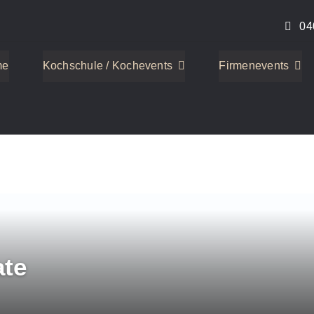
04
me
Kochschule / Kochevents
Firmenevents
ate