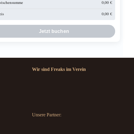
wischensumme
0,00
€
eis
0,00
€
Jetzt buchen
Wir sind Freaks im Verein
Unsere Partner: