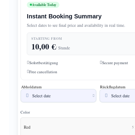
Available Today
Instant Booking Summary
Select dates to see final price and availability in real time.
STARTING FROM
10,00
€
/ Stunde
Sofortbestätigung
Secure payment
Free cancellation
Abholdatum
Rückflugdatum
Color
Red
5 