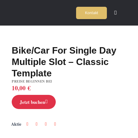
Zum
Kontakt
Inhalt
Toggle
Navigation
springen
Home
2
Bike/Car For Single Day
Kochschul
Multiple Slot – Classic
Firmeneve
Template
PREISE BEGINNEN BEI
10,00
€
Locations
Jetzt buchen
Agentur
Aktie
Team