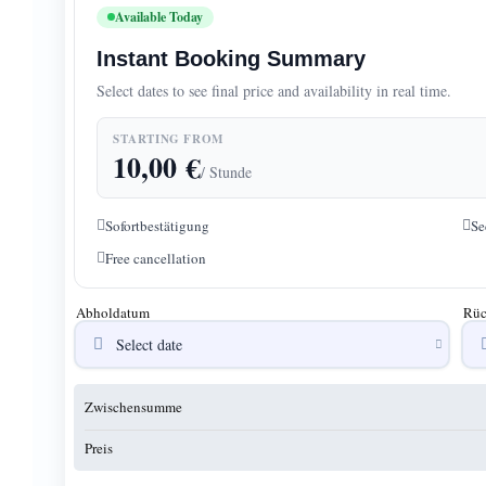
Available Today
Instant Booking Summary
Select dates to see final price and availability in real time.
STARTING FROM
10,00
€
/ Stunde
Sofortbestätigung
Se
Free cancellation
Abholdatum
Rüc
Zwischensumme
Preis