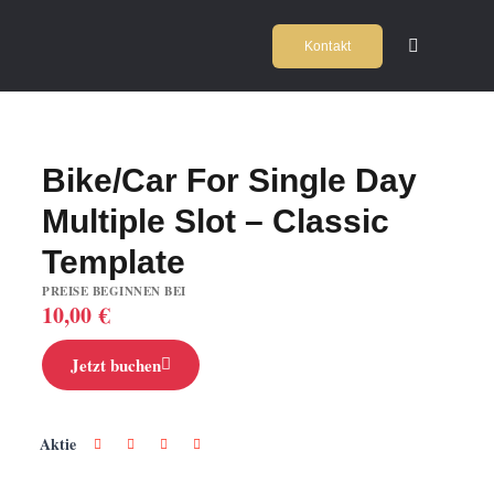
Zum
Kontakt
Inhalt
Toggle
Navigation
springen
Home
2
Bike/Car For Single Day
Kochschul
Multiple Slot – Classic
Firmeneve
Template
PREISE BEGINNEN BEI
10,00
€
Locations
Jetzt buchen
Agentur
Aktie
Team