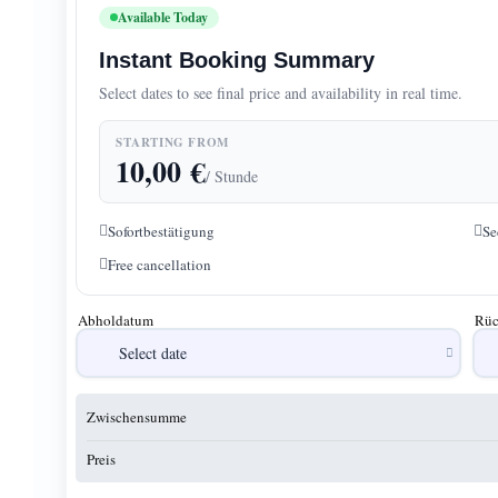
Available Today
Instant Booking Summary
Select dates to see final price and availability in real time.
STARTING FROM
10,00
€
/ Stunde
Sofortbestätigung
Se
Free cancellation
Abholdatum
Rüc
Zwischensumme
Preis