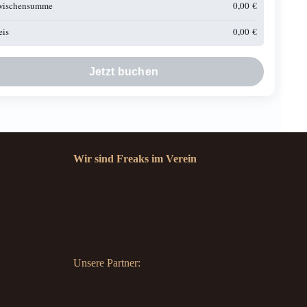
wischensumme
0,00
€
eis
0,00
€
Jetzt buchen
Wir sind Freaks im Verein
Unsere Partner: