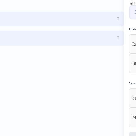
Abh
Col
R
B
Size
S
M