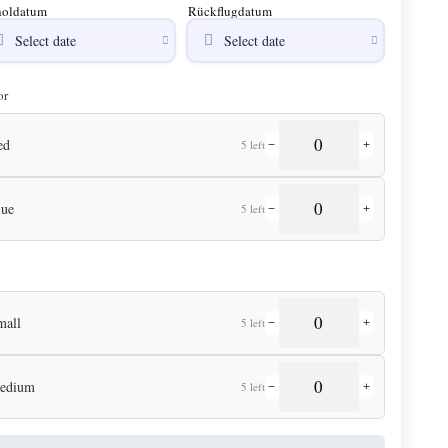
oldatum
Rückflugdatum
or
ed
5 left
−
+
lue
5 left
−
+
mall
5 left
−
+
edium
5 left
−
+