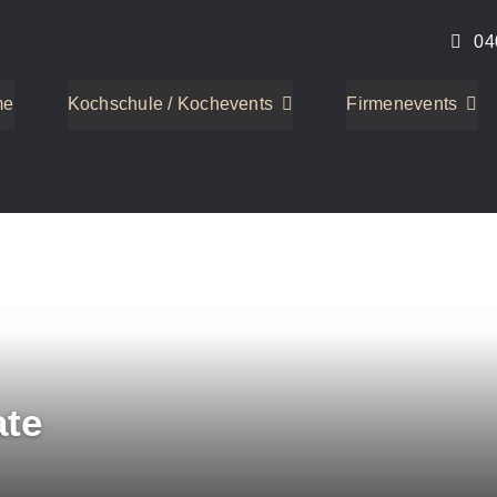
04
me
Kochschule / Kochevents
Firmenevents
ate