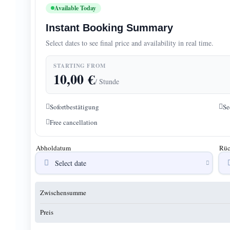
Available Today
Instant Booking Summary
Select dates to see final price and availability in real time.
STARTING FROM
10,00
€
/ Stunde
Sofortbestätigung
Se
Free cancellation
Abholdatum
Rüc
Zwischensumme
Preis