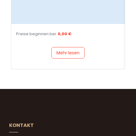
Preise beginnen bei:
0,00
€
Pr
Mehr lesen
KONTAKT