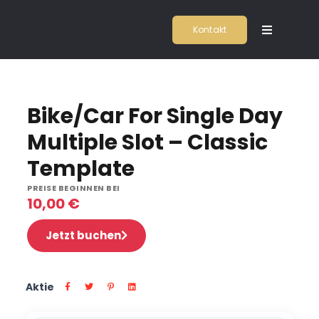
Zum
Kontakt
Inhalt
Toggle
Navigatio
springen
Home
2
Bike/Car For Single Day
Kochschu
Multiple Slot – Classic
Firmenev
Template
PREISE BEGINNEN BEI
10,00
€
Location
Jetzt buchen
Agentur
Aktie
Team