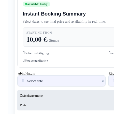
Available Today
Instant Booking Summary
Select dates to see final price and availability in real time.
STARTING FROM
10,00
€
/ Stunde
Sofortbestätigung
Se
Free cancellation
Abholdatum
Rüc
Zwischensumme
Preis