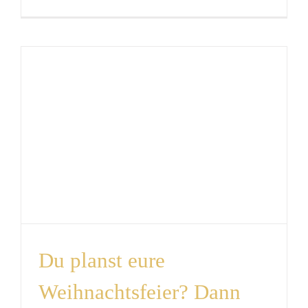
Du planst eure
Weihnachtsfeier? Dann
bist du hier genau
richtig!
News
Du planst eure
Weihnachtsfeier? Dann