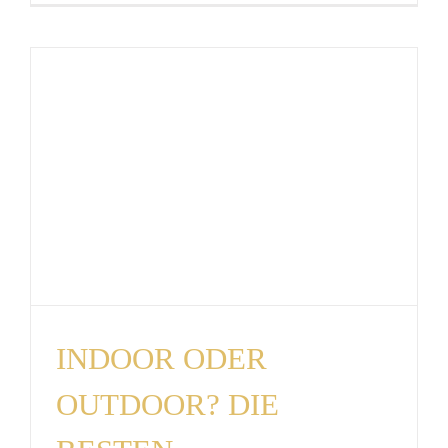
INDOOR ODER
OUTDOOR? DIE
BESTEN
EVENTLOCATIONS
FÜR JEDEN ANLASS.
News
INDOOR ODER
OUTDOOR? DIE