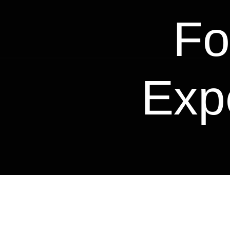
Fo
Exp