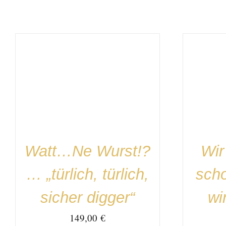
IN DEN WARENKORB
/
DETAILS
IN DEN
Watt…Ne Wurst!?
Wir
… „türlich, türlich,
sch
sicher digger“
wi
149,00
€