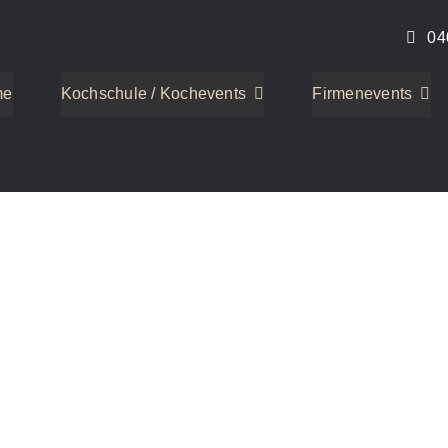
04
me
Kochschule / Kochevents
Firmenevents