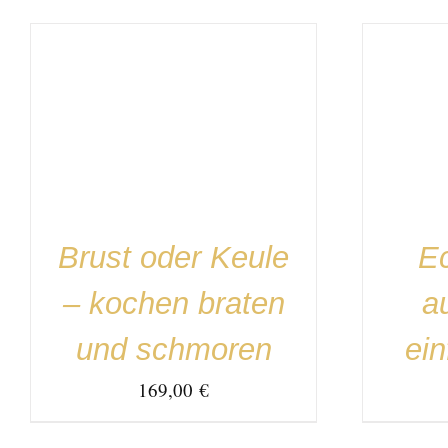
IN DEN WARENKORB
/
DETAILS
IN DEN
Brust oder Keule
Ec
– kochen braten
a
und schmoren
ein
169,00
€