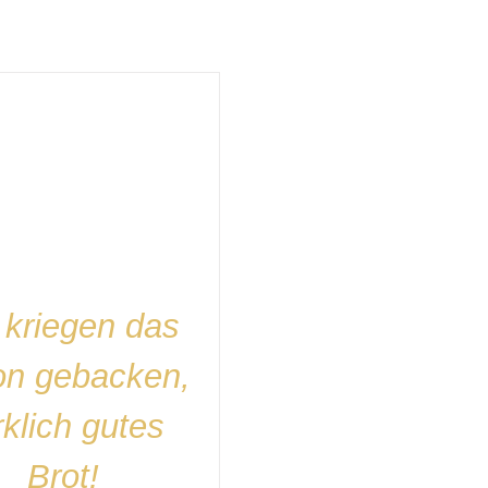
 WARENKORB
/
DETAILS
 kriegen das
on gebacken,
rklich gutes
Brot!