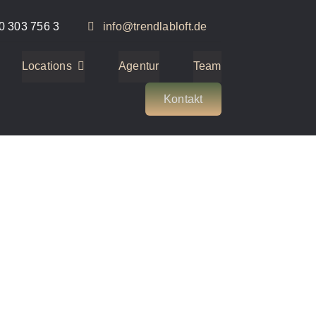
0 303 756 3
info@trendlabloft.de
Locations
Agentur
Team
Kontakt