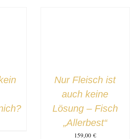
DETAILS
IN DEN WARENKORB
/
DETAILS
kein
Nur Fleisch ist
auch keine
nich?
Lösung – Fisch
„Allerbest“
159,00
€