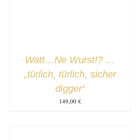
IN DEN WARENKORB
/
DETAILS
Watt…Ne Wurst!? …
„türlich, türlich, sicher
digger“
149,00
€