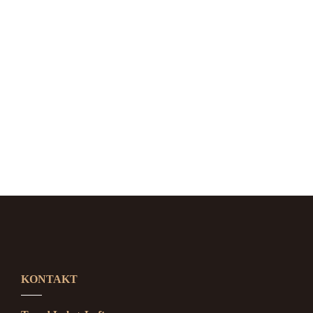
Ahi Salmon Nigiri
HORS D'OEUVRES
KONTAKT