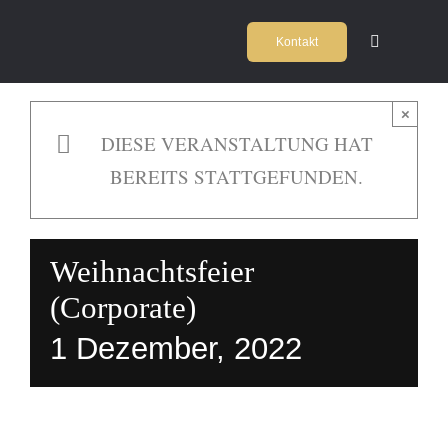
Zum
Kontakt
Inhalt
Toggle
Navigation
springen
Home
×
DIESE VERANSTALTUNG HAT
Kochschul
BEREITS STATTGEFUNDEN.
Firmeneve
Weihnachtsfeier
Locations
(Corporate)
1 Dezember, 2022
Agentur
Team