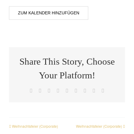
ZUM KALENDER HINZUFÜGEN
Share This Story, Choose
Your Platform!
Facebook
X
Reddit
LinkedIn
WhatsApp
Tumblr
Pinterest
Vk
E-
Mail
Weihnachtsfeier (Corporate)
Weihnachtsfeier (Corporate)