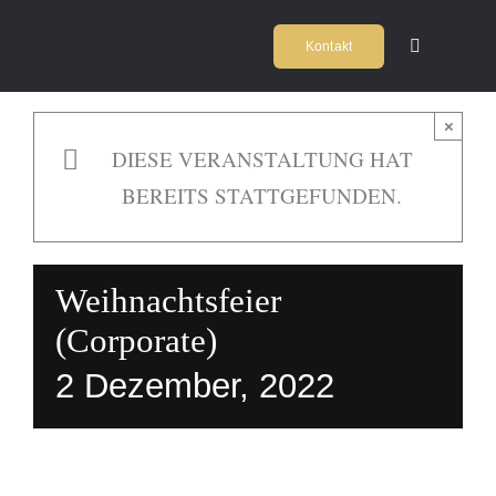
Zum
Kontakt
Inhalt
Toggle
Navigation
springen
Home
×
DIESE VERANSTALTUNG HAT
Kochschul
BEREITS STATTGEFUNDEN.
Firmeneve
Weihnachtsfeier
Locations
(Corporate)
2 Dezember, 2022
Agentur
Team