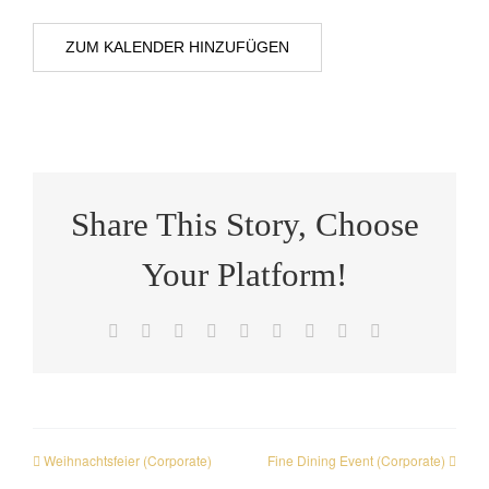
ZUM KALENDER HINZUFÜGEN
Share This Story, Choose
Your Platform!
Facebook
X
Reddit
LinkedIn
WhatsApp
Tumblr
Pinterest
Vk
E-
Mail
Weihnachtsfeier (Corporate)
Fine Dining Event (Corporate)