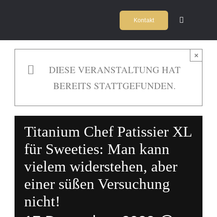
Zum
Kontakt
Inhalt
Toggle
Navigation
springen
Home
×
DIESE VERANSTALTUNG HAT
Kochschul
BEREITS STATTGEFUNDEN.
Firmeneve
Titanium Chef Patissier XL
Locations
für Sweeties: Man kann
vielem widerstehen, aber
Agentur
einer süßen Versuchung
nicht!
Team