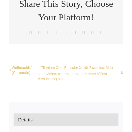
Share This Story, Choose
Your Platform!
Facebook
X
Reddit
LinkedIn
WhatsApp
Tumblr
Pinterest
Vk
E-
Mail
Weihnachtsfeier
Titanium Chef Patissier XL für Sweeties: Man
(Corporate)
kann vielem widerstehen, aber einer süßen
Versuchung nicht!
Details