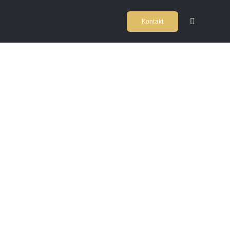
Zum
Kontakt
Inhalt
Toggle
Navigation
springen
Home
Kochschul
ONLINE
Firmeneve
KOCHKURS
Locations
Agentur
Team