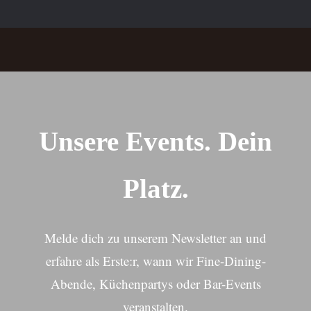
Unsere Events. Dein
Platz.
Melde dich zu unserem Newsletter an und
erfahre als Erste:r, wann wir Fine-Dining-
Abende, Küchenpartys oder
Bar-Events
veranstalten.