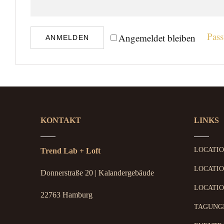
Alternative:
Pass
Angemeldet bleiben
ANMELDEN
KONTAKT
LINKS
LOCATI
Trend Lab + Loft
LOCATIO
Donnerstraße 20 | Kalandergebäude
LOCATIO
22763 Hamburg
TAGUNG