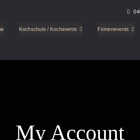
04
me
Kochschule / Kochevents
Firmenevents
My Account