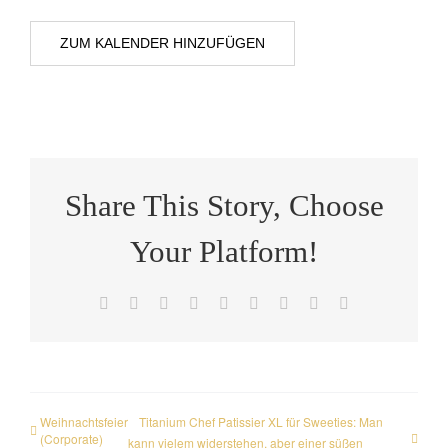
ZUM KALENDER HINZUFÜGEN
Share This Story, Choose
Your Platform!
Facebook
X
Reddit
LinkedIn
WhatsApp
Tumblr
Pinterest
Vk
E-
Mail
Weihnachtsfeier
Titanium Chef Patissier XL für Sweeties: Man
(Corporate)
kann vielem widerstehen, aber einer süßen