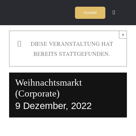
Zum
Kontakt
Inhalt
Toggle
Navigation
springen
Home
×
DIESE VERANSTALTUNG HAT
Kochschul
BEREITS STATTGEFUNDEN.
Firmeneve
Weihnachtsmarkt
Locations
(Corporate)
9 Dezember, 2022
Agentur
Team