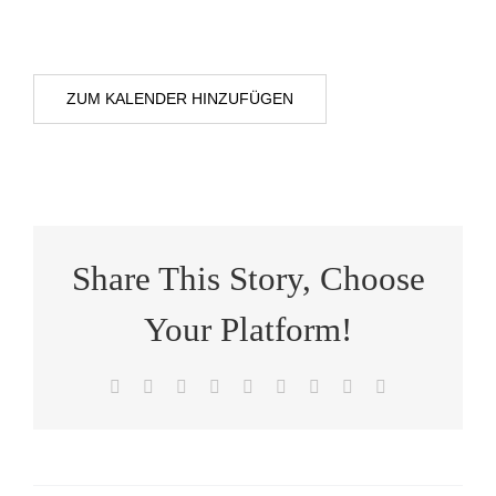
ZUM KALENDER HINZUFÜGEN
Share This Story, Choose
Your Platform!
Facebook
X
Reddit
LinkedIn
WhatsApp
Tumblr
Pinterest
Vk
E-
Mail