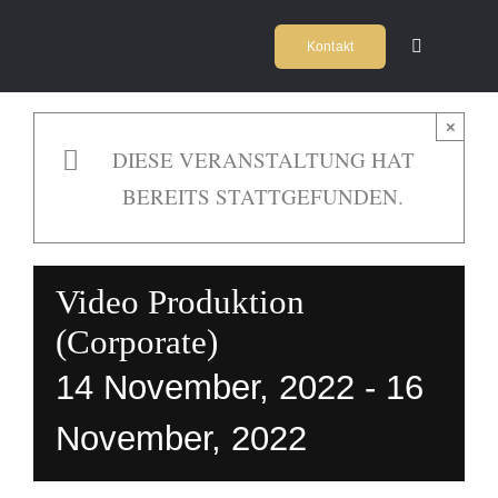
Zum
Kontakt
Inhalt
Toggle
Navigation
springen
Home
×
DIESE VERANSTALTUNG HAT
Kochschul
BEREITS STATTGEFUNDEN.
Firmeneve
Video Produktion
Locations
(Corporate)
14 November, 2022
-
16
Agentur
November, 2022
Team