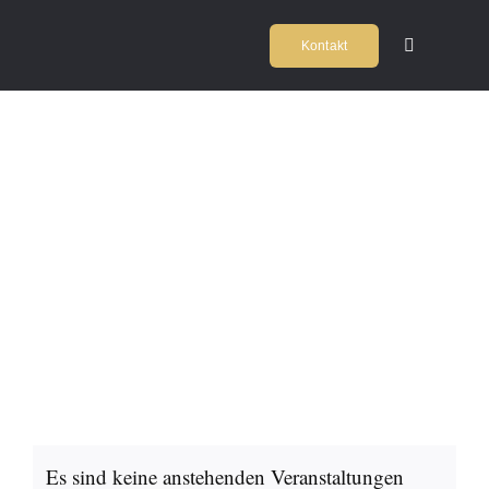
Zum
Kontakt
Inhalt
Toggle
Navigation
springen
Home
Kochschul
SEMINAR
Firmeneve
Locations
Agentur
Team
Es sind keine anstehenden Veranstaltungen