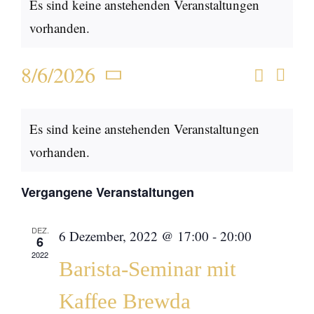
Es sind keine anstehenden Veranstaltungen
vorhanden.
8/6/2026
Suche
Ver
Monat
Verans
Datum
Ans
Kalender
wählen.
Suche
Es sind keine anstehenden Veranstaltungen
Nav
von
und
vorhanden.
Veranstaltungen
Ansich
Vergangene Veranstaltungen
Naviga
DEZ.
6 Dezember, 2022 @ 17:00
-
20:00
6
2022
Barista-Seminar mit
Kaffee Brewda