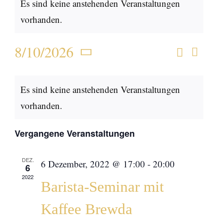
Es sind keine anstehenden Veranstaltungen
vorhanden.
8/10/2026
Suche
Ver
Monat
Verans
Datum
Ans
Kalender
wählen.
Suche
Es sind keine anstehenden Veranstaltungen
Nav
von
und
vorhanden.
Veranstaltungen
Ansich
Vergangene Veranstaltungen
Naviga
DEZ.
6 Dezember, 2022 @ 17:00
-
20:00
6
2022
Barista-Seminar mit
Kaffee Brewda