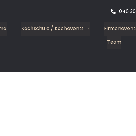
040 30
me
Kochschule / Kochevents
Firmenevent
Team