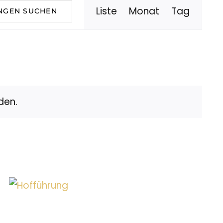
Veranstal
Liste
Monat
Tag
NGEN SUCHEN
Ansichten
Navigatio
den.