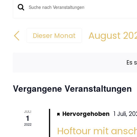
Veranstaltungen
Bitte
Schlüsselwort
Suche
eingeben.
August 20
Dieser Monat
und
Suche
Datum
nach
wählen.
Ansichten,
Veranstaltungen
Es 
Navigation
Schlüsselwort.
Vergangene Veranstaltungen
Kalender
von
JULI
Hervorgehoben
1 Juli, 2
Veranstaltungen
1
2022
Hoftour mit ansc