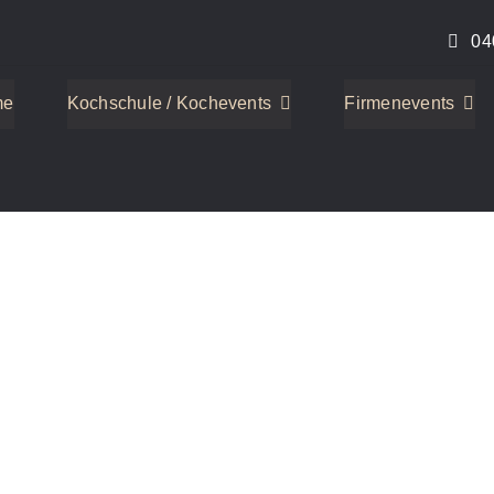
04
me
Kochschule / Kochevents
Firmenevents