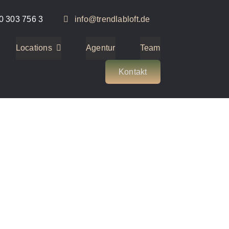
0 303 756 3
info@trendlabloft.de
Locations
Agentur
Team
Kontakt