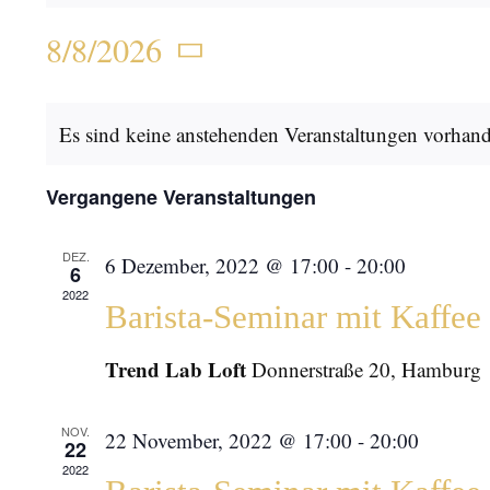
8/8/2026
Datum
Kalender
wählen.
Es sind keine anstehenden Veranstaltungen vorhan
von
Vergangene Veranstaltungen
Veranstaltungen
DEZ.
6 Dezember, 2022 @ 17:00
-
20:00
6
2022
Barista-Seminar mit Kaffe
Trend Lab Loft
Donnerstraße 20, Hamburg
NOV.
22 November, 2022 @ 17:00
-
20:00
22
2022