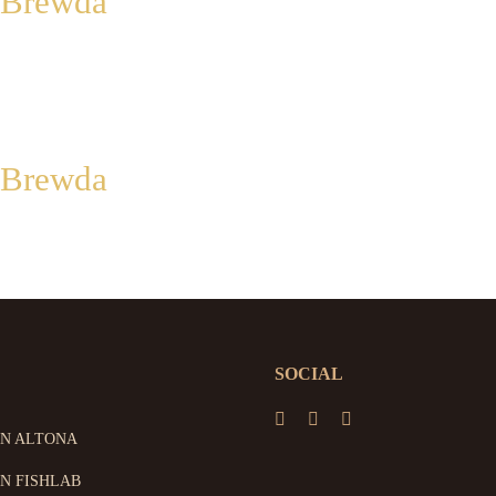
e Brewda
e Brewda
SOCIAL
ON ALTONA
N FISHLAB