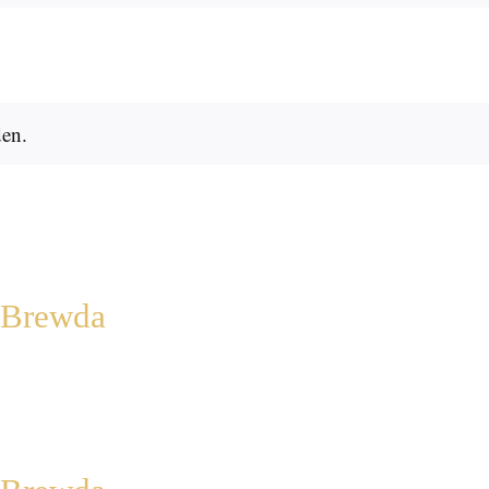
den.
e Brewda