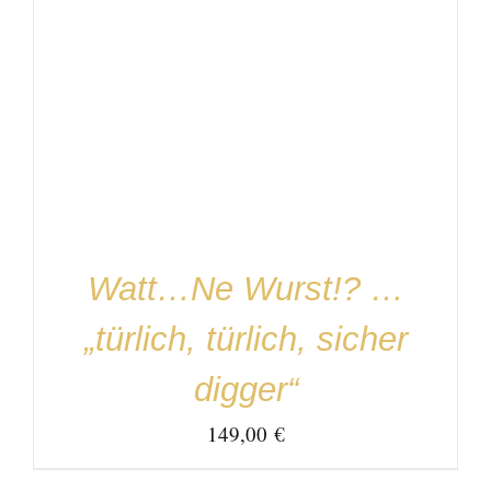
IN DEN WARENKORB
/
DETAILS
Watt…Ne Wurst!? …
„türlich, türlich, sicher
digger“
149,00
€